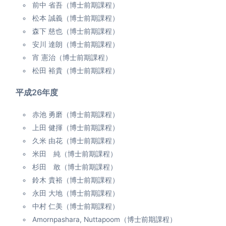
前中 省吾（博士前期課程）
松本 誠義（博士前期課程）
森下 慈也（博士前期課程）
安川 達朗（博士前期課程）
宵 憲治（博士前期課程）
松田 裕貴（博士前期課程）
平成26年度
赤池 勇磨（博士前期課程）
上田 健揮（博士前期課程）
久米 由花（博士前期課程）
米田 純（博士前期課程）
杉田 敢（博士前期課程）
鈴木 貴裕（博士前期課程）
永田 大地（博士前期課程）
中村 仁美（博士前期課程）
Amornpashara, Nuttapoom（博士前期課程）