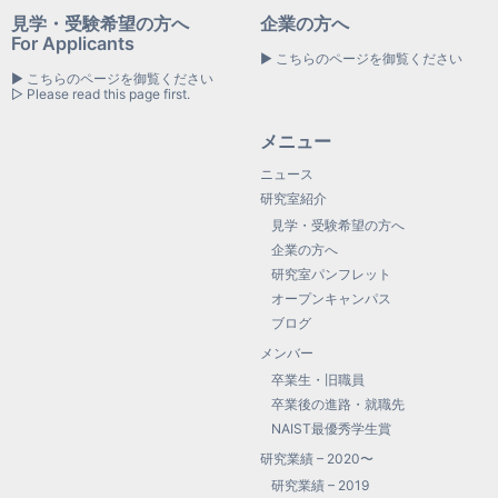
見学・受験希望の方へ
企業の方へ
For Applicants
▶ こちらのページを御覧ください
▶ こちらのページを御覧ください
▷ Please read this page first.
メニュー
ニュース
研究室紹介
見学・受験希望の方へ
企業の方へ
研究室パンフレット
オープンキャンパス
ブログ
メンバー
卒業生・旧職員
卒業後の進路・就職先
NAIST最優秀学生賞
研究業績 – 2020〜
研究業績 – 2019