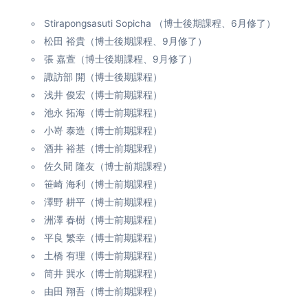
Stirapongsasuti Sopicha （博士後期課程、6月修了）
松田 裕貴（博士後期課程、9月修了）
張 嘉萱（博士後期課程、9月修了）
諏訪部 開（博士後期課程）
浅井 俊宏（博士前期課程）
池永 拓海（博士前期課程）
小嵜 泰造（博士前期課程）
酒井 裕基（博士前期課程）
佐久間 隆友（博士前期課程）
笹崎 海利（博士前期課程）
澤野 耕平（博士前期課程）
洲澤 春樹（博士前期課程）
平良 繁幸（博士前期課程）
土橋 有理（博士前期課程）
筒井 巽水（博士前期課程）
由田 翔吾（博士前期課程）