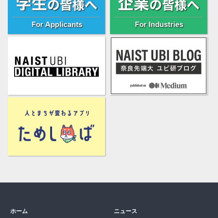
ホーム
ニュース