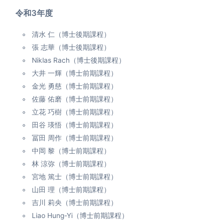
令和3年度
清水 仁（博士後期課程）
張 志華（博士後期課程）
Niklas Rach（博士後期課程）
大井 一輝（博士前期課程）
金光 勇慈（博士前期課程）
佐藤 佑磨（博士前期課程）
立花 巧樹（博士前期課程）
田谷 瑛悟（博士前期課程）
冨田 周作（博士前期課程）
中岡 黎（博士前期課程）
林 涼弥（博士前期課程）
宮地 篤士（博士前期課程）
山田 理（博士前期課程）
吉川 莉央（博士前期課程）
Liao Hung-Yi（博士前期課程）