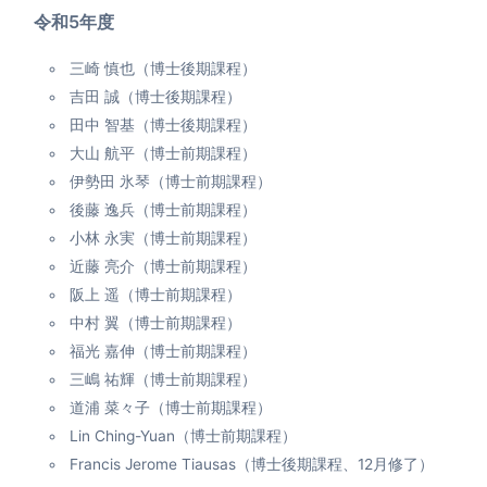
令和5年度
三崎 慎也（博士後期課程）
吉田 誠（博士後期課程）
田中 智基（博士後期課程）
大山 航平（博士前期課程）
伊勢田 氷琴（博士前期課程）
後藤 逸兵（博士前期課程）
小林 永実（博士前期課程）
近藤 亮介（博士前期課程）
阪上 遥（博士前期課程）
中村 翼（博士前期課程）
福光 嘉伸（博士前期課程）
三嶋 祐輝（博士前期課程）
道浦 菜々子（博士前期課程）
Lin Ching-Yuan（博士前期課程）
Francis Jerome Tiausas（博士後期課程、12月修了）