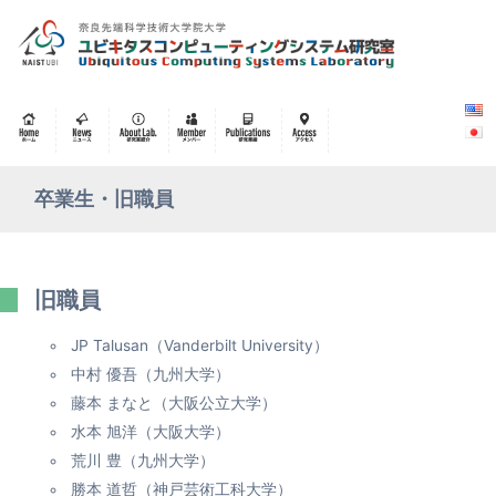
卒業生・旧職員
旧職員
JP Talusan（Vanderbilt University）
中村 優吾（九州大学）
藤本 まなと（大阪公立大学）
水本 旭洋（大阪大学）
荒川 豊（九州大学）
勝本 道哲（神戸芸術工科大学）