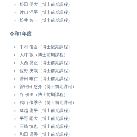
松田 明大（博士前期課程）
片山 洋平（博士前期課程）
松井 智一（博士前期課程）
令和1年度
中村 優吾（博士後期課程）
大坪 敦（博士前期課程）
大西 晃正（博士前期課程）
佐野 友哉（博士前期課程）
菅田 唯仁（博士前期課程）
曽根田 悠介（博士前期課程）
谷 優里（博士前期課程）
鶴山 優季子（博士前期課程）
鳥越 庸平（博士前期課程）
平野 陽大（博士前期課程）
三崎 慎也（博士前期課程）
和田 遥香（博士前期課程）