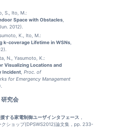
S., Ito, M.:
Indoor Space with Obstacles
,
(Jun. 2012).
sumoto, K., Ito, M.:
g k-coverage Lifetime in WSNs
,
2).
ta, N., Yasumoto, K.:
 Visualizing Locations and
y Incident
,
Proc. of
works for Emergency Management
.
・研究会
支援する家電制御ユーザインタフェース
，
ップ(DPSWS2012)論文集，pp. 233-