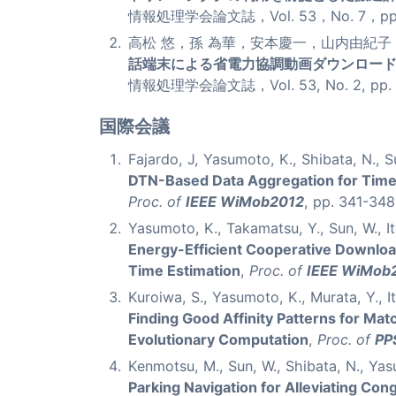
情報処理学会論文誌，Vol. 53，No. 7，pp. 
高松 悠，孫 為華，安本慶一，山内由紀子
話端末による省電力協調動画ダウンロー
情報処理学会論文誌，Vol. 53, No. 2, pp.
国際会議
Fajardo, J, Yasumoto, K., Shibata, N., Su
DTN-Based Data Aggregation for Timely
Proc. of
IEEE WiMob2012
, pp. 341-348
Yasumoto, K., Takamatsu, Y., Sun, W., It
Energy-Efficient Cooperative Downlo
Time Estimation
,
Proc. of
IEEE WiMob
Kuroiwa, S., Yasumoto, K., Murata, Y., It
Finding Good Affinity Patterns for Ma
Evolutionary Computation
,
Proc. of
PP
Kenmotsu, M., Sun, W., Shibata, N., Yasu
Parking Navigation for Alleviating Conge