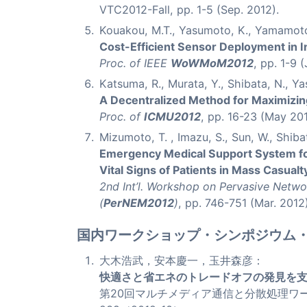
VTC2012-Fall, pp. 1-5 (Sep. 2012).
Kouakou, M.T., Yasumoto, K., Yamamoto, 
Cost-Efficient Sensor Deployment in 
Proc. of IEEE
WoWMoM2012
, pp. 1-9 
Katsuma, R., Murata, Y., Shibata, N., Ya
A Decentralized Method for Maximizin
Proc. of
ICMU2012
, pp. 16-23 (May 201
Mizumoto, T. , Imazu, S., Sun, W., Shiba
Emergency Medical Support System for
Vital Signs of Patients in Mass Casualt
2nd Int’l. Workshop on Pervasive Net
(
PerNEM2012
)
, pp. 746-751 (Mar. 2012)
国内ワークショップ・シンポジウム
大木浩武，安本慶一，玉井森彦：
快適さと省エネのトレードオフの発見を
第20回マルチメディア通信と分散処理ワークショ