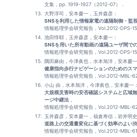
文集，pp. 1919-1927（2012-07）．
大野淳司，安本慶一，玉井森彦：
SNSを利用した情報家電の遠隔制御・監
情報処理学会研究報告，Vol.2012-DPS-151, 
池田惇耶，玉井森彦，安本慶一：
SNSを用いた所有動画の遠隔ユーザ間で
情報処理学会研究報告，Vol.2012-DPS-151，
隅田麻由，今津眞也，水本旭洋，安本慶
健康指向歩行ナビゲーションのためのス
情報処理学会研究報告，Vol.2012-MBL-62，
小山 由，水本旭洋，今津眞也，安本慶一
大規模災害時の安否確認システムと広域無
ージ中継法
，
情報処理学会研究報告，Vol.2012-MBL-62，
玉井森彦，安本慶一，福倉寿信，岩井明
道路上の交通量変化に基づく効率のよい
情報処理学会研究報告，Vol.2012-MBL-61, 