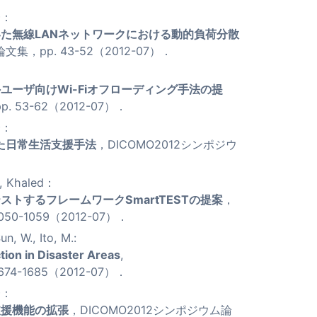
一：
た無線LANネットワークにおける動的負荷分散
集，pp. 43-52（2012-07）．
：
ーザ向けWi-Fiオフローディング手法の提
 53-62（2012-07）．
一：
た日常生活支援手法
，DICOMO2012シンポジウ
Khaled：
トするフレームワークSmartTESTの提案
，
50-1059（2012-07）．
n, W., Ito, M.:
ion in Disaster Areas
,
4-1685（2012-07）．
一：
支援機能の拡張
，DICOMO2012シンポジウム論