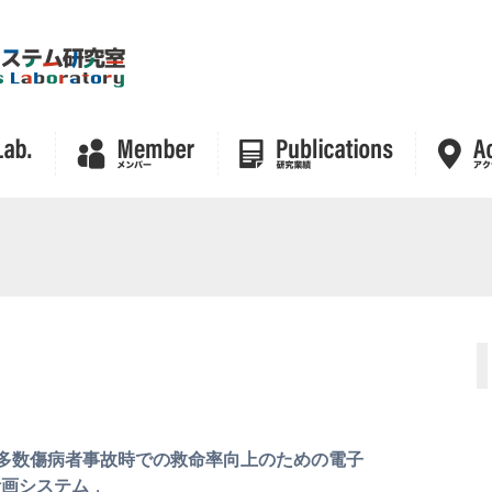
多数傷病者事故時での救命率向上のための電子
計画システム
，