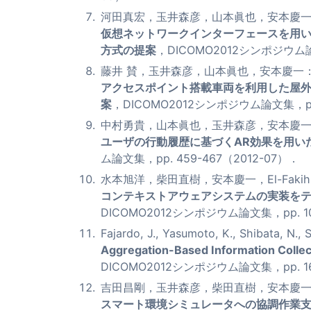
河田真宏，玉井森彦，山本眞也，安本慶
仮想ネットワークインターフェースを用い
方式の提案
，DICOMO2012シンポジウム論文
藤井 賛，玉井森彦，山本眞也，安本慶一
アクセスポイント搭載車両を利用した屋外ユ
案
，DICOMO2012シンポジウム論文集，pp.
中村勇貴，山本眞也，玉井森彦，安本慶
ユーザの行動履歴に基づくAR効果を用い
ム論文集，pp. 459-467（2012-07）．
水本旭洋，柴田直樹，安本慶一，El-Fakih, 
コンテキストアウェアシステムの実装をテス
DICOMO2012シンポジウム論文集，pp. 10
Fajardo, J., Yasumoto, K., Shibata, N., Su
Aggregation-Based Information Collect
DICOMO2012シンポジウム論文集，pp. 167
吉田昌剛，玉井森彦，柴田直樹，安本慶
スマート環境シミュレータへの協調作業