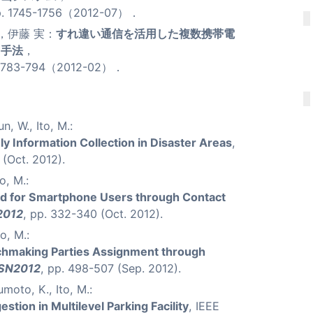
1745-1756（2012-07）．
，伊藤 実：
すれ違い通信を活用した複数携帯電
ド手法
，
 783-794（2012-02）．
n, W., Ito, M.:
 Information Collection in Disaster Areas
,
 (Oct. 2012).
o, M.:
ad for Smartphone Users through Contact
2012
, pp. 332-340 (Oct. 2012).
o, M.:
tchmaking Parties Assignment through
SN2012
, pp. 498-507 (Sep. 2012).
moto, K., Ito, M.:
stion in Multilevel Parking Facility
, IEEE