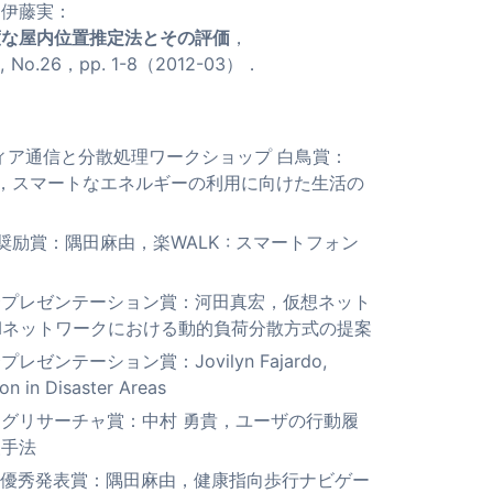
，伊藤実：
度な屋内位置推定法とその評価
，
No.26，pp. 1-8（2012-03）．
メディア通信と分散処理ワークショップ 白鳥賞：
一，スマートなエネルギーの利用に向けた生活の
生奨励賞：隅田麻由，楽WALK : スマートフォン
ウム 優秀プレゼンテーション賞：河田真宏，仮想ネット
Nネットワークにおける動的負荷分散方式の提案
プレゼンテーション賞：Jovilyn Fajardo,
on in Disaster Areas
ム ヤングリサーチャ賞：中村 勇貴，ユーザの行動履
援手法
研究会 優秀発表賞：隅田麻由，健康指向歩行ナビゲー