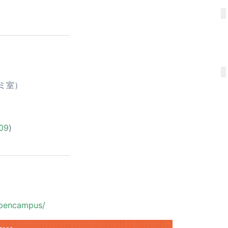
ゼミ室）
09
)
/opencampus/