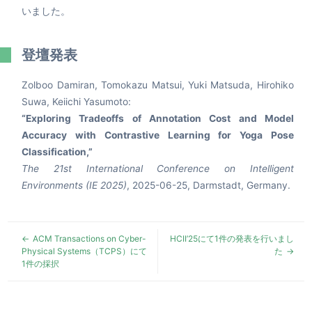
いました。
登壇発表
Zolboo Damiran, Tomokazu Matsui, Yuki Matsuda, Hirohiko
Suwa, Keiichi Yasumoto:
“Exploring Tradeoffs of Annotation Cost and Model
Accuracy with Contrastive Learning for Yoga Pose
Classification,”
The 21st International Conference on Intelligent
Environments (IE 2025)
, 2025-06-25, Darmstadt, Germany.
ACM Transactions on Cyber-
HCII’25にて1件の発表を行いまし
Physical Systems（TCPS）にて
た
1件の採択