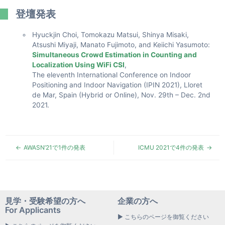
登壇発表
Hyuckjin Choi, Tomokazu Matsui, Shinya Misaki,
Atsushi Miyaji, Manato Fujimoto, and Keiichi Yasumoto:
Simultaneous Crowd Estimation in Counting and
Localization Using WiFi CSI
,
The eleventh International Conference on Indoor
Positioning and Indoor Navigation (IPIN 2021), Lloret
de Mar, Spain (Hybrid or Online), Nov. 29th – Dec. 2nd
2021.
AWASN’21で1件の発表
ICMU 2021で4件の発表
見学・受験希望の方へ
企業の方へ
For Applicants
▶ こちらのページを御覧ください