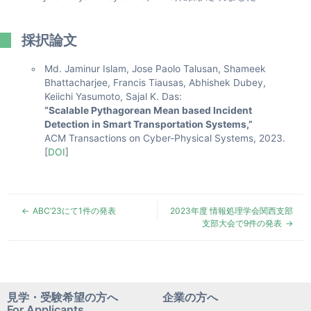
採択論文
Md. Jaminur Islam, Jose Paolo Talusan, Shameek
Bhattacharjee, Francis Tiausas, Abhishek Dubey,
Keiichi Yasumoto, Sajal K. Das:
“Scalable Pythagorean Mean based Incident
Detection in Smart Transportation Systems,”
ACM Transactions on Cyber-Physical Systems, 2023.
[
DOI
]
ABC’23にて1件の発表
2023年度 情報処理学会関西支部
支部大会で9件の発表
見学・受験希望の方へ
企業の方へ
For Applicants